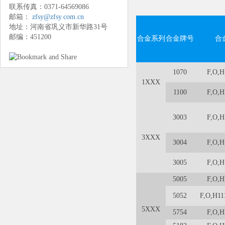
联系传真：0371-64569086
邮箱：
zfsy@zfsy.com.cn
地址：河南省巩义市新华路31号
邮编：451200
合金系列
合金牌号
合
1070
F,O,H
1XXX
1100
F,O,H
3003
F,O,H
3XXX
3004
F,O,H
3005
F,O,H
5005
F,O,H
5052
F,O,H11
5XXX
5754
F,O,H