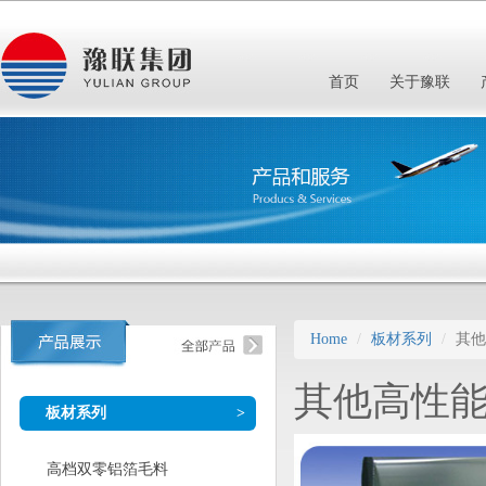
首页
关于豫联
Home
板材系列
其他
其他高性
板材系列
>
高档双零铝箔毛料