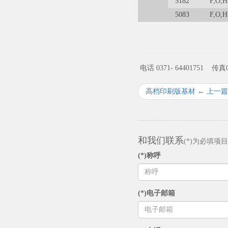
5182
F,O,H
5083
F,O,H
电话 0371- 64401751
传真0
高档印刷版基材 ← 上一篇
和我们联系
(*)为必填项目
(*)称呼
(*)电子邮箱