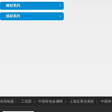
棒材系列
>
线材系列
>
友情链接：
工信部
|
中国有色金属网
|
上海证券交易所
|
中国有