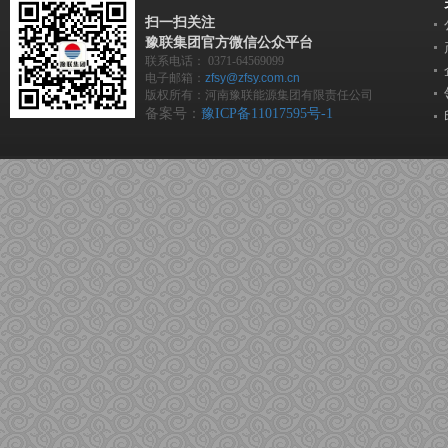
扫一扫关注
豫联集团官方微信公众平台
联系电话：
0371-64569099
电子邮箱：
zfsy@zfsy.com.cn
版权所有：河南豫联能源集团有限责任公司
备案号：
豫ICP备11017595号-1